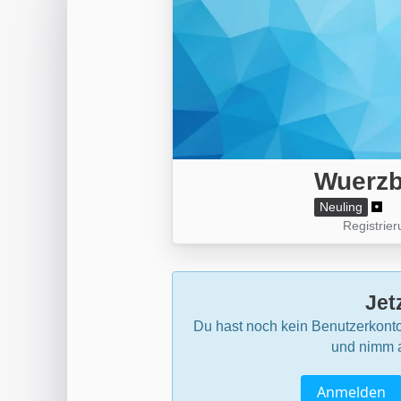
Wuerzb
Neuling
Registrie
Jet
Du hast noch kein Benutzerkonto
und nimm a
Anmelden