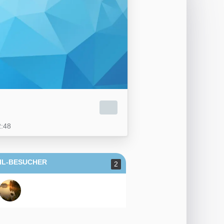
2:48
IL-BESUCHER
2