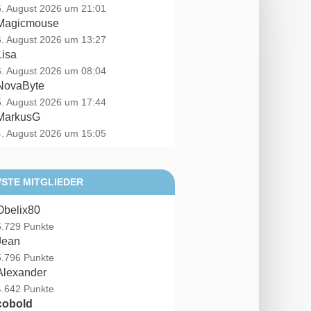
6. August 2026 um 21:01
Magicmouse
6. August 2026 um 13:27
Lisa
6. August 2026 um 08:04
NovaByte
5. August 2026 um 17:44
MarkusG
4. August 2026 um 15:05
VSTE MITGLIEDER
Obelix80
6.729 Punkte
Jean
5.796 Punkte
Alexander
4.642 Punkte
cobold