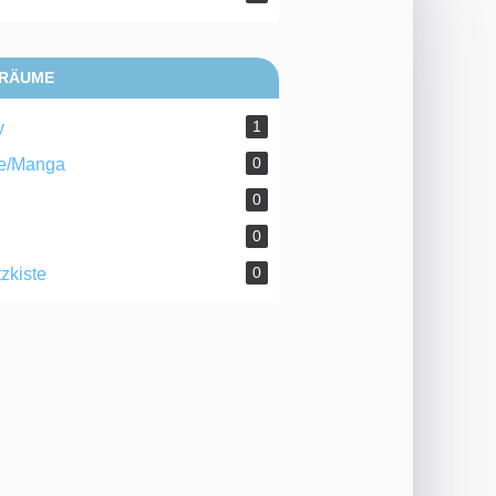
RÄUME
1
y
0
e/Manga
0
0
0
zkiste