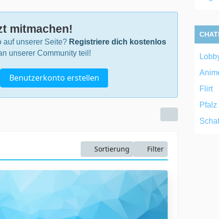
zt mitmachen!
CHAT
 auf unserer Seite?
Registriere dich kostenlos
n unserer Community teil!
Lobb
Anim
Benutzerkonto erstellen
Flirt
Pfalz
Schat
Sortierung
Filter